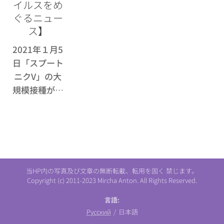
イルスをめ
ぐるニュー
ス】
2021年１月5
日「スプート
ニクV」の大
規模接種が始
まっている。
百万人以上の
ロシア人が既
にそのワクチ
ンを接種して
もらっている
当HP内の写真及び文章の無断転載、転用を固く 禁じます。
Copyright (c) 2011-2023 Mircha Anton. All Rights Reserved.
とのことであ
る。
言語
Русский
日本語