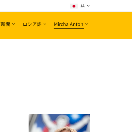
JA
ア新聞
ロシア語
Mircha Anton