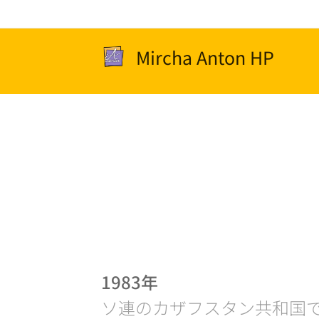
Mircha Anton HP
1983年
ソ連のカザフスタン共和国