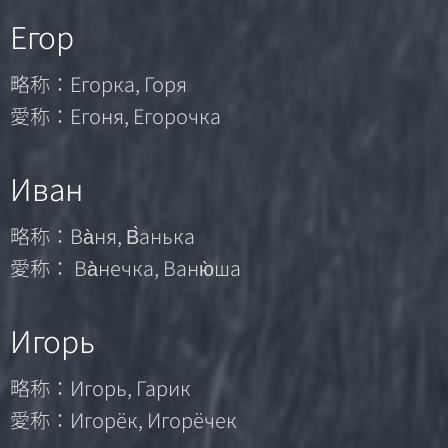
Егор
略称：Егорка, Горя
愛称：Егоня, Егорочка
Иван
略称：Ва̀ня, В̀анька
愛称： Ва̀нечка, Ваню̀ша
Игорь
略称：Игорь, Гарик
愛称：Игорёк, Игорёчек