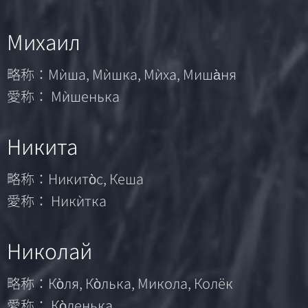
Михаил
略称：Мѝша, Мѝшка, Мѝха, Миша̀ня
愛称： Мѝшенька
Никита
略称：Никито̀с, Кеша
愛称： Никѝтка
Николай
略称：Ко̀ля, Ко̀лька, Микола, Колёк
愛称： Ко̀ленька