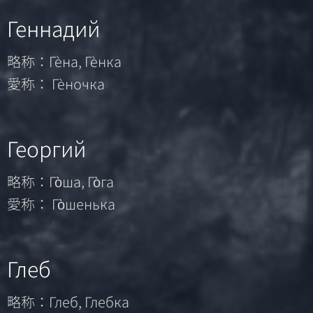
Геннадий
略称：Гѐна, Гѐнка
愛称： Гѐночка
Георгий
略称：Го̀ша, Го̀га
愛称： Го̀шенька
Глеб
略称：Глеб, Глебка