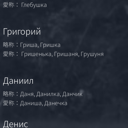
愛称： Глебушка
Григорий
略称：Гриша, Гришка
愛称： Гришенька, Гришаня, Грушуня
Даниил
略称：Даня, Данилка, Данчик
愛称：Даниша, Данечка
Денис