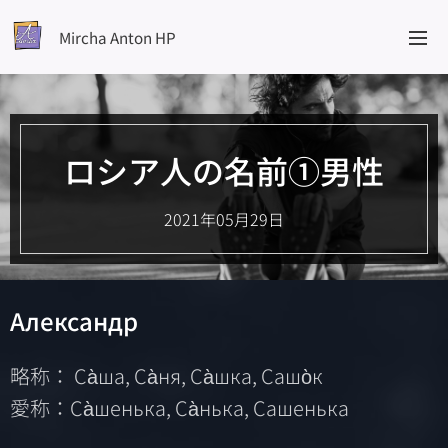
Mircha Anton HP
ロシア人の名前①男性
2021年05月29日
Александр
略称： Са̀ша, Са̀ня, Са̀шка, Сашо̀к
愛称：Са̀шенька, Са̀нька, Сашенька