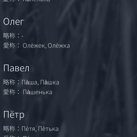
Олег
略称：-
愛称： Олѐжек, Олѐжка
Павел
略称：Па̀ша, Па̀шка
愛称： Па̀шенька
Пётр
略称：Пѐтя, Пѐтька