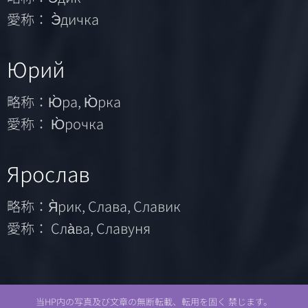
愛称： Э̀дичка
Юрий
略称：Ю̀ра, Ю̀рка
愛称： Ю̀рочка
Ярослав
略称：Я̀рик, Слава, Славик
愛称： Сла̀ва, Славуня
当HP内の写真及び文章の無断転載、転用を固く 禁じます。