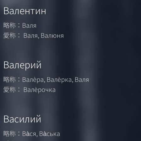
Валентин
略称：Валя
愛称： Валя, Валюня
Валерий
略称：Валѐра, Валѐрка, Валя
愛称： Валѐрочка
Василий
略称：Ва̀ся, Ва̀ська