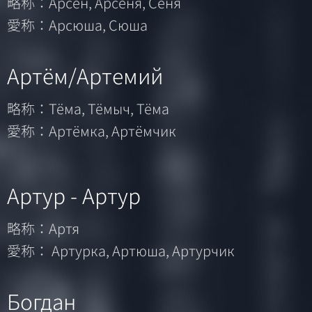
略称：Арсен, Арсеня, Сеня
愛称：Арсюша, Сюша
Артём/Артемий
略称：Тёма, Тёмыч, Тёма
愛称：Артёмка, Артёмчик
Артур - Артур
略称：Артя
愛称： Артурка, Артюша, Артурчик
Богдан