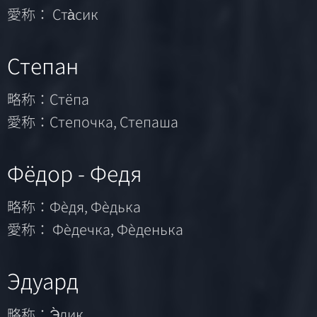
愛称： Ста̀сик
Степан
略称：Стёпа
愛称：Степочка, Степаша
Фёдор - Федя
略称：Фѐдя, Фѐдька
愛称： Фѐдечка, Фѐденька
Эдуард
略称：Э̀дик