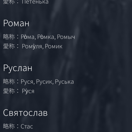
愛称： Пѐтенька
Роман
略称：Ро̀ма, Ро̀мка, Ромыч
愛称： Рому̀ля, Ромик
Руслан
略称：Руся, Русик, Руська
愛称： Ру̀ся
Святослав
略称：Стас