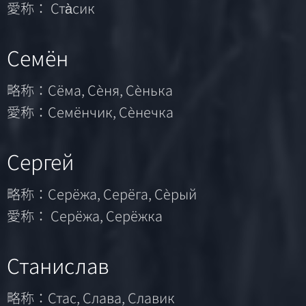
愛称： Ста̀сик
Семён
略称：Сёма, Сѐня, Сѐнька
愛称：Семёнчик, Сѐнечка
Сергей
略称：Серёжа, Серёга, Сѐрый
愛称： Серёжа, Серёжка
Станислав
略称：Стас, Слава, Славик