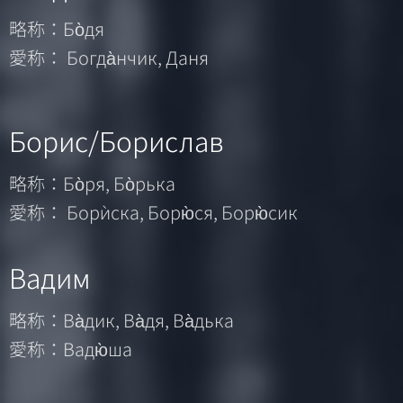
略称：Бо̀дя
愛称： Богда̀нчик, Даня
Борис/Борислав
略称：Бо̀ря, Бо̀рька
愛称： Борѝска, Борю̀ся, Борю̀сик
Вадим
略称：Ва̀дик, Ва̀дя, Ва̀дька
愛称：Вадю̀ша