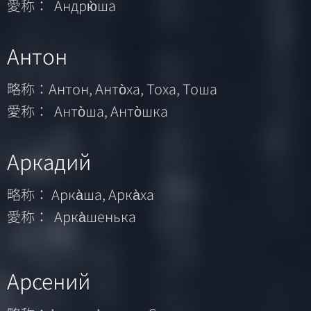
愛称： Андрю̀ша
Антон
略称：Антон, Анто̀ха, Тоха, Тоша
愛称： Анто̀ша, Анто̀шка
Аркадий
略称： Арка̀ша, Арка̀ха
愛称： Арка̀шенька
Арсений