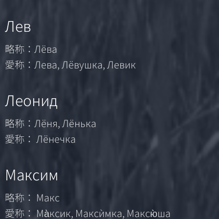
Лев
略称：Лёва
愛称：Лева, Лёвушка, Левик
Леонид
略称：Лёня, Лёнька
愛称： Лёнечка
Максим
略称： Макс
愛称： Ма̀ксик, Максѝмка, Максю̀ша