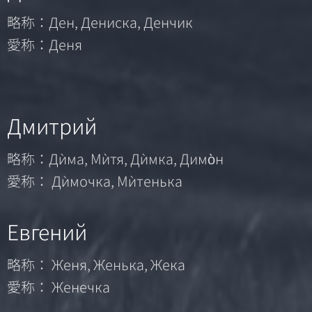
略称：Ден, Дениска, Денчик
愛称：Деня
Дмитрий
略称：Дѝма, Мѝтя, Дѝмка, Димо̀н
愛称： Дѝмочка, Мѝтенька
Евгений
略称： Женя, Женька, Жека
愛称： Женечка