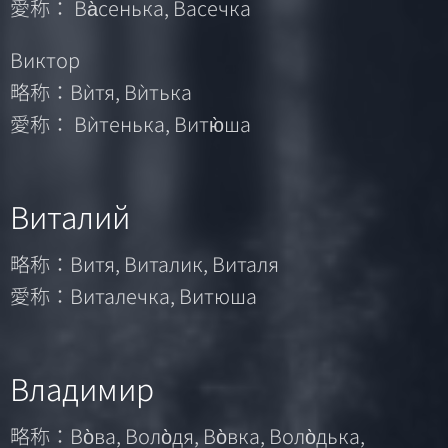
愛称： Ва̀сенька, Васечка
Виктор
略称：Вѝтя, Вѝтька
愛称： Вѝтенька, Витю̀ша
Виталий
略称：Витя, Виталик, Виталя
愛称：Виталечка, Витюша
Владимир
略称：Во̀ва, Воло̀дя, Во̀вка, Воло̀дька,