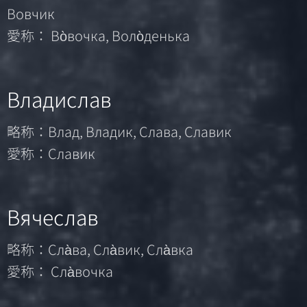
Вовчик
愛称： Во̀вочка, Воло̀денька
Владислав
略称：Влад, Владик, Слава, Славик
愛称：Славик
Вячеслав
略称：Сла̀ва, Сла̀вик, Сла̀вка
愛称： Сла̀вочка