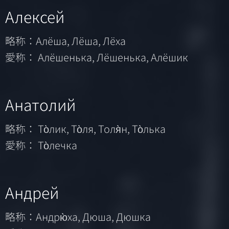
Алексей
略称：Алёша, Лёша, Лёха
愛称： Алёшенька, Лёшенька, Алёшик
Анатолий
略称： То̀лик, То̀ля, Толя̀н, То̀лька
愛称： То̀лечка
Андрей
略称：Андрю̀ха, Дюша, Дюшка