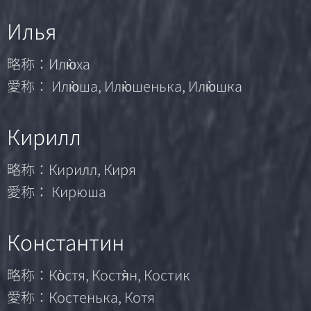
Илья
略称：Илю̀ха
愛称： Илю̀ша, Илю̀шенька, Илю̀шка
Кирилл
略称：Кирилл, Киря
愛称： Кирюша
Константин
略称：Ко̀стя, Костя̀н, Костик
愛称：Костенька, Котя