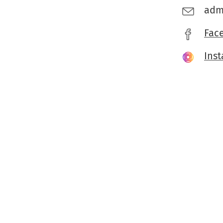
adm
Fac
Ins