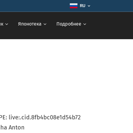
RU
ык
Японотека
Подробнее
E: live:.cid.8fb4bc08e1d54b72
cha Anton