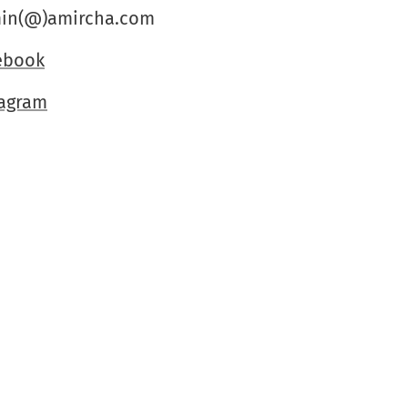
in(@)amircha.com
ebook
tagram