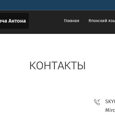
рча Антона
Главная
Японский яз
КОНТАКТЫ
SKYP
Mir